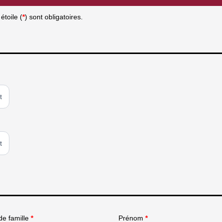
toile (
*
) sont obligatoires.
t
t
e famille
*
Prénom
*