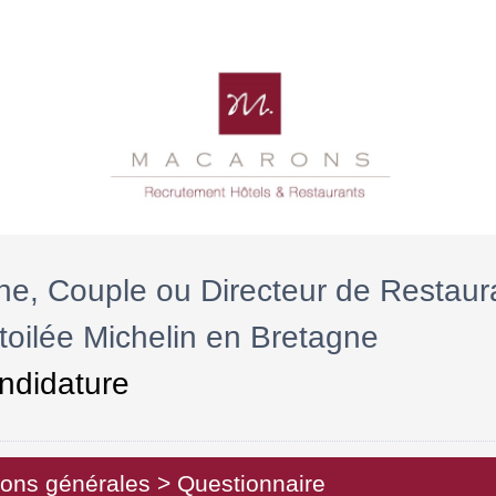
ne, Couple ou Directeur de Restau
oilée Michelin en Bretagne
ndidature
ions générales
>
Questionnaire