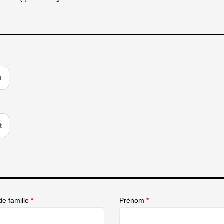
t
t
e famille
*
Prénom
*