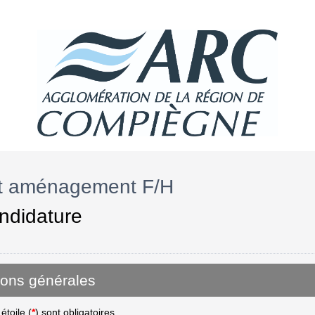
et aménagement F/H
ndidature
ions générales
toile (
*
) sont obligatoires.