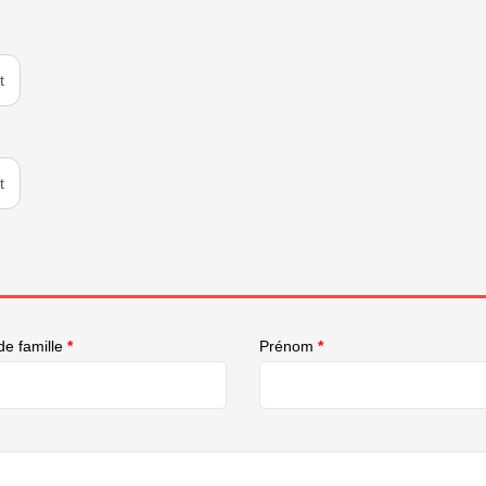
t
t
e famille
*
Prénom
*