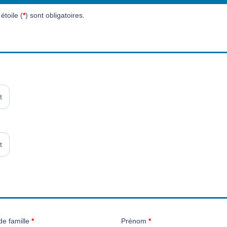
toile (
*
) sont obligatoires.
t
t
e famille
*
Prénom
*