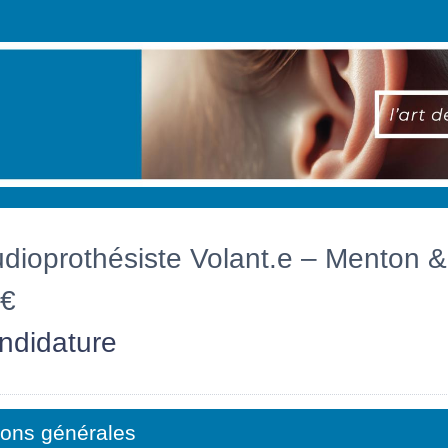
udioprothésiste Volant.e – Menton &
 €
ndidature
ions générales