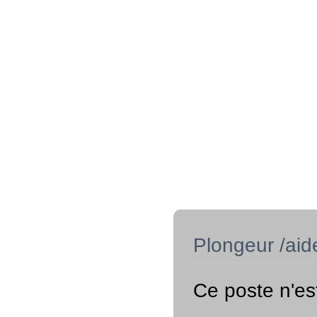
Plongeur /aid
Ce poste n'es