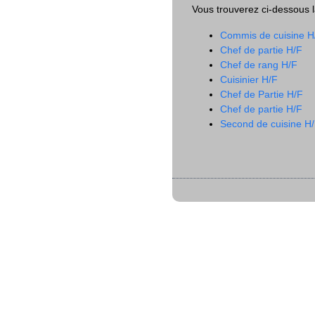
Vous trouverez ci-dessous la
Commis de cuisine H
Chef de partie H/F
Chef de rang H/F
Cuisinier H/F
Chef de Partie H/F
Chef de partie H/F
Second de cuisine H