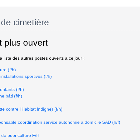
de cimetière
t plus ouvert
 liste des autres postes ouverts à ce jour :
ure (f/h)
nstallations sportives (f/h)
nfants (f/h)
e bâti (f/h)
e contre l'Habitat Indigne) (f/h)
onsable coordination service autonomie à domicile SAD (h/f)
e de puericulture F/H