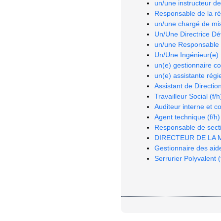
un/une instructeur des
Responsable de la rés
un/une chargé de mis
Un/Une Directrice Dé
un/une Responsable d
Un/Une Ingénieur(e) f
un(e) gestionnaire c
un(e) assistante régi
Assistant de Direction
Travailleur Social (f/h
Auditeur interne et co
Agent technique (f/h)
Responsable de secti
DIRECTEUR DE LA M
Gestionnaire des aide
Serrurier Polyvalent (