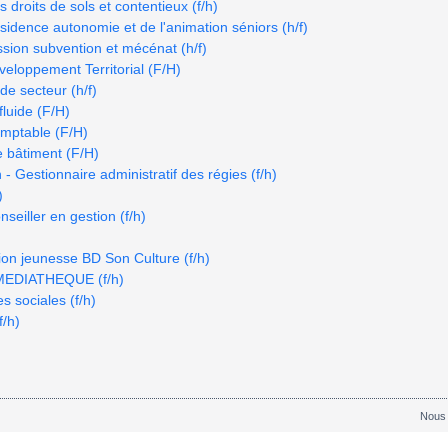
 droits de sols et contentieux (f/h)
idence autonomie et de l'animation séniors (h/f)
sion subvention et mécénat (h/f)
veloppement Territorial (F/H)
e secteur (h/f)
luide (F/H)
omptable (F/H)
e bâtiment (F/H)
 - Gestionnaire administratif des régies (f/h)
)
nseiller en gestion (f/h)
on jeunesse BD Son Culture (f/h)
EDIATHEQUE (f/h)
s sociales (f/h)
f/h)
Nous 