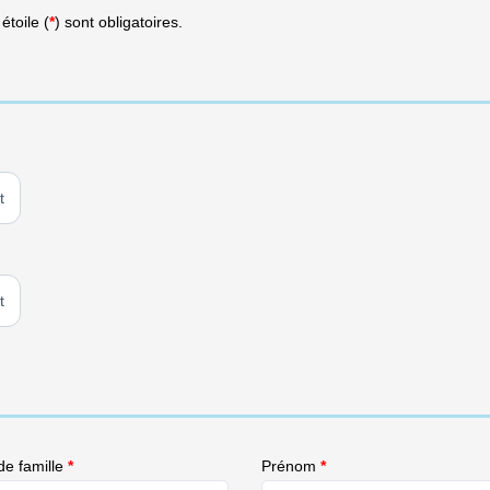
toile (
*
) sont obligatoires.
t
t
e famille
*
Prénom
*