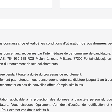
ris connaissance et validé
les conditions d'utilisation de vos données pe
concernant, recueillies par l'intermédiaire de ce formulaire de candidature, f
SAS, 784 939 688 RCS Melun, 1, route Militaire, 77300 Fontainebleau), en
tion du recrutement de ses
collaborateurs.
rvée pendant toute la durée du processus de recrutement.
nalement pas retenue, nous conserverons votre candidature jusqu'à 1 an à co
 recontacter en cas de nouvelles offres d'emploi similaires.
ation applicable à la protection des données à caractère personnel, v
dature. Vous disposez également d'un droit d'accès, de rectification e
 Pour exercer vos droits relatifs à