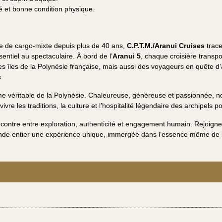
é et bonne condition physique.
e de cargo-mixte depuis plus de 40 ans,
C.P.T.M./Aranui Cruises
trace
sentiel au spectaculaire. À bord de l’
Aranui 5
, chaque croisière transp
es îles de la Polynésie française, mais aussi des voyageurs en quête d
.
me véritable de la Polynésie. Chaleureuse, généreuse et passionnée, n
 vivre les traditions, la culture et l’hospitalité légendaire des archipels p
ontre entre exploration, authenticité et engagement humain. Rejoignez
nde entier une expérience unique, immergée dans l’essence même de l