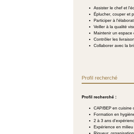
Assister le chef et l'
Éplucher, couper et p
Participer à l'élabora
Veiller à la qualité vi
Maintenir un espace d
Contrôler les livrais
Collaborer avec la bri
Profil recherché
Profil recherché
:
CAP/BEP en cuisine o
Formation en hygiène 
2 à 3 ans d'expérienc
Expérience en milieu 
Rigueur, organisation