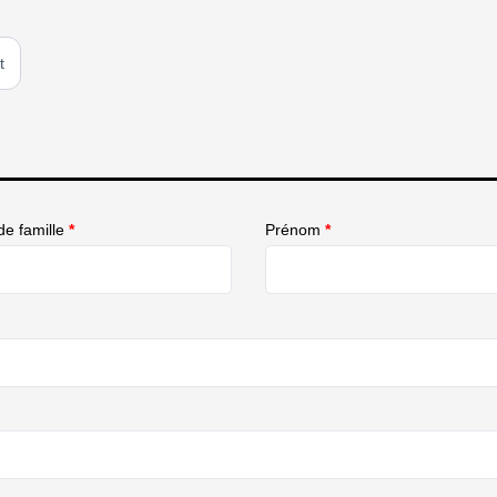
t
e famille
*
Prénom
*