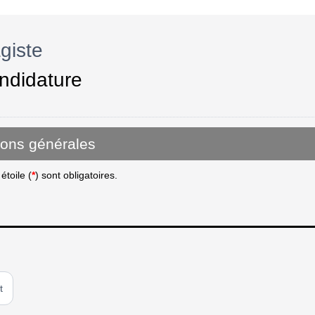
giste
ndidature
ions générales
toile (
*
) sont obligatoires.
t