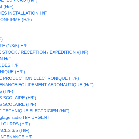
 (H/F)
S INSTALLATION H/F
ONFIRME (H/F)
F)
 (1/3/5) H/F
STOCK / RECEPTION / EXPEDITION /(H/F)
N H/F
ODES H/F
IQUE (H/F)
E PRODUCTION ELECTRONIQUE (H/F)
ENANCE EQUIPEMENT AERONAUTIQUE (H/F)
 (H/F)
 SCOLAIRE (H/F)
 SCOLAIRE (H/F)
T TECHNIQUE ELECTRICIEN (H/F)
réglage radio H/F URGENT
 LOURDS (H/F)
CES 3/5 (H/F)
INTENANCE H/F