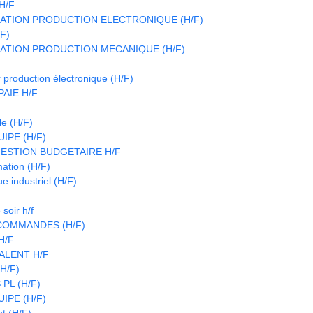
H/F
ATION PRODUCTION ELECTRONIQUE (H/F)
/F)
ATION PRODUCTION MECANIQUE (H/F)
 production électronique (H/F)
AIE H/F
le (H/F)
IPE (H/F)
ESTION BUDGETAIRE H/F
ation (H/F)
e industriel (H/F)
soir h/f
COMMANDES (H/F)
H/F
ALENT H/F
(H/F)
PL (H/F)
IPE (H/F)
t (H/F)