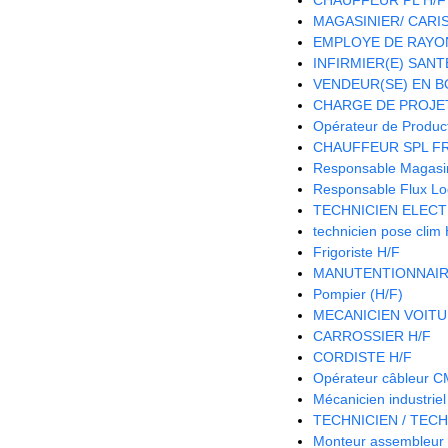
MAGASINIER/ CARIST
EMPLOYE DE RAYON
INFIRMIER(E) SANTE
VENDEUR(SE) EN B
CHARGE DE PROJET
Opérateur de Product
CHAUFFEUR SPL FR
Responsable Magasin 
Responsable Flux Log
TECHNICIEN ELECT
technicien pose clim
Frigoriste H/F
MANUTENTIONNAIR
Pompier (H/F)
MECANICIEN VOITU
CARROSSIER H/F
CORDISTE H/F
Opérateur câbleur 
Mécanicien industriel
TECHNICIEN / TECH
Monteur assembleur 