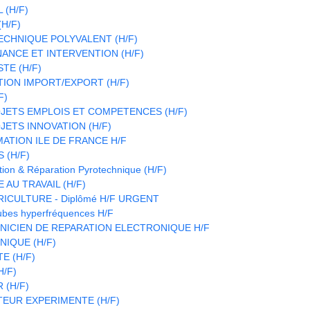
 (H/F)
H/F)
CHNIQUE POLYVALENT (H/F)
ANCE ET INTERVENTION (H/F)
TE (H/F)
TION IMPORT/EXPORT (H/F)
F)
JETS EMPLOIS ET COMPETENCES (H/F)
ETS INNOVATION (H/F)
ATION ILE DE FRANCE H/F
 (H/F)
ion & Réparation Pyrotechnique (H/F)
 AU TRAVAIL (H/F)
RICULTURE - Diplômé H/F URGENT
ubes hyperfréquences H/F
HNICIEN DE REPARATION ELECTRONIQUE H/F
IQUE (H/F)
E (H/F)
H/F)
(H/F)
EUR EXPERIMENTE (H/F)