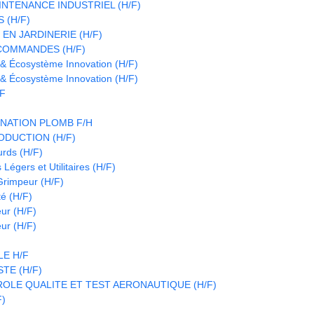
INTENANCE INDUSTRIEL (H/F)
 (H/F)
EN JARDINERIE (H/F)
COMMANDES (H/F)
 & Écosystème Innovation (H/F)
 & Écosystème Innovation (H/F)
/F
NATION PLOMB F/H
DUCTION (H/F)
urds (H/F)
Légers et Utilitaires (H/F)
 Grimpeur (H/F)
é (H/F)
eur (H/F)
eur (H/F)
E H/F
TE (H/F)
OLE QUALITE ET TEST AERONAUTIQUE (H/F)
F)