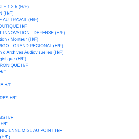
E 1 3 5 (H/F)
 (H/F)
 AU TRAVAIL (H/F)
OUTIQUE H/F
 INNOVATION - DEFENSE (H/F)
ion / Monteur (H/F)
IGO - GRAND REGIONAL (H/F)
d'Archives Audiovisuelles (H/F)
istique (H/F)
RONIQUE H/F
 H/F
E H/F
RES H/F
CMS H/F
 H/F
NICIENNE MISE AU POINT H/F
(H/F)