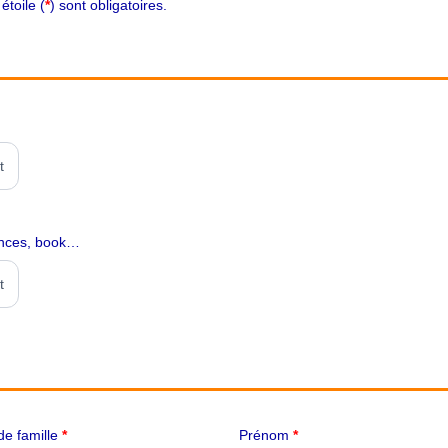
toile (
*
) sont obligatoires.
t
rences, book…
t
e famille
*
Prénom
*