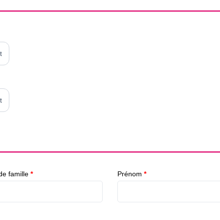
t
t
e famille
*
Prénom
*