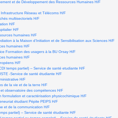
ement et de Développement des Ressources Humaines H/F
 Infrastructure Réseau et Télécoms H/F
hés multisectoriels H/F
ation H/F
pitalier H/F
ssources humaines H/F
iation à la Maison d’Initiation et de Sensibilisation aux Sciences H/F
rces humaines H/F
ice Formation des usagers à la BU Orsay H/F
rces humaines H/F
uropéens H/F
temps partiel) – Service de santé etudiante H/F
E -Service de santé étudiante H/F
ministrative H/F
s de la vie et de la terre H/F
 et observatoire des compétences H/F
n formulation et caractérisation physicochimique H/F
eneuriat étudiant Pépite PEIPS H/F
ue et de la communication H/F
ps partiel) – Service de santé étudiante H/F
mps partiel ou temps complet) – Service de santé étudiante H/F