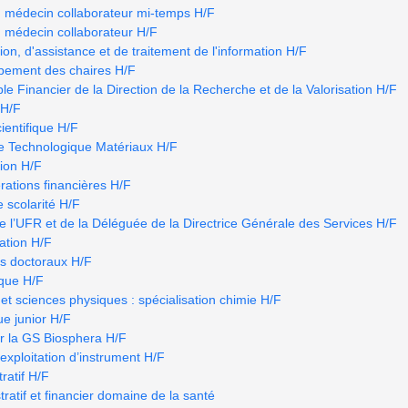
u médecin collaborateur mi-temps H/F
u médecin collaborateur H/F
ion, d'assistance et de traitement de l'information H/F
ppement des chaires H/F
e Financier de la Direction de la Recherche et de la Valorisation H/F
 H/F
ientifique H/F
e Technologique Matériaux H/F
tion H/F
rations financières H/F
e scolarité H/F
e l’UFR et de la Déléguée de la Directrice Générale des Services H/F
ation H/F
s doctoraux H/F
ique H/F
et sciences physiques : spécialisation chimie H/F
e junior H/F
r la GS Biosphera H/F
’exploitation d’instrument H/F
ratif H/F
atif et financier domaine de la santé