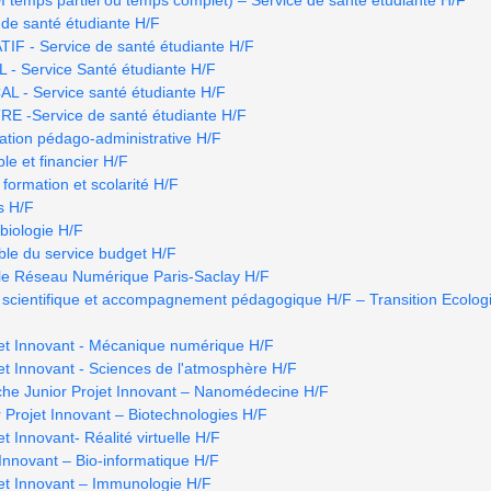
de santé étudiante H/F
 - Service de santé étudiante H/F
- Service Santé étudiante H/F
- Service santé étudiante H/F
 -Service de santé étudiante H/F
ation pédago-administrative H/F
le et financier H/F
 formation et scolarité H/F
s H/F
biologie H/F
able du service budget H/F
 le Réseau Numérique Paris-Saclay H/F
scientifique et accompagnement pédagogique H/F – Transition Ecologi
jet Innovant - Mécanique numérique H/F
jet Innovant - Sciences de l'atmosphère H/F
che Junior Projet Innovant – Nanomédecine H/F
 Projet Innovant – Biotechnologies H/F
t Innovant- Réalité virtuelle H/F
 Innovant – Bio-informatique H/F
jet Innovant – Immunologie H/F