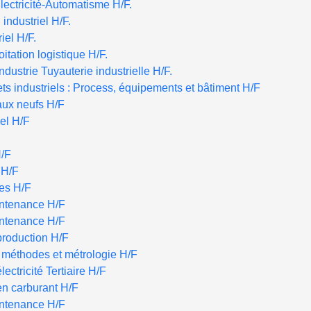
lectricité-Automatisme H/F.
industriel H/F.
iel H/F.
tation logistique H/F.
ndustrie Tuyauterie industrielle H/F.
s industriels : Process, équipements et bâtiment H/F
aux neufs H/F
iel H/F
H/F
 H/F
tes H/F
intenance H/F
intenance H/F
production H/F
é méthodes et métrologie H/F
lectricité Tertiaire H/F
en carburant H/F
intenance H/F