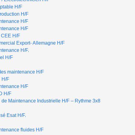
ptable H/F
roduction H/F
intenance H/F
intenance H/F
r CEE H/F
ercial Export- Allemagne H/F
ntenance H/F.
iel H/F
des maintenance H/F
n H/F
intenance H/F
D H/F
 de Maintenance Industrielle H/F – Rythme 3x8
sé Esat H/F.
ntenance fluides H/F