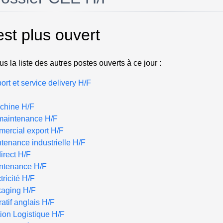
est plus ouvert
s la liste des autres postes ouverts à ce jour :
rt et service delivery H/F
chine H/F
 maintenance H/F
ercial export H/F
enance industrielle H/F
irect H/F
intenance H/F
tricité H/F
aging H/F
atif anglais H/F
ion Logistique H/F