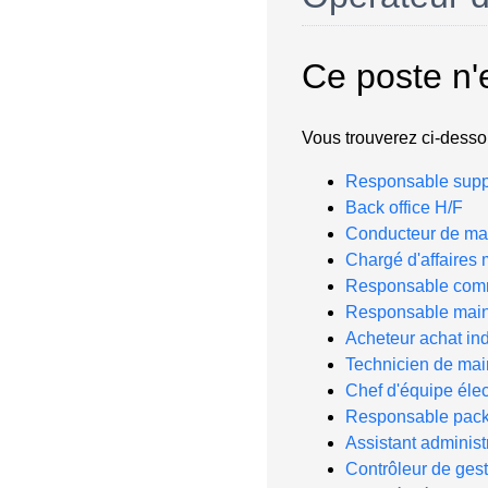
Ce poste n'
Vous trouverez ci-dessou
Responsable suppo
Back office H/F
Conducteur de ma
Chargé d'affaires
Responsable comm
Responsable maint
Acheteur achat ind
Technicien de ma
Chef d'équipe élec
Responsable pack
Assistant administr
Contrôleur de gest