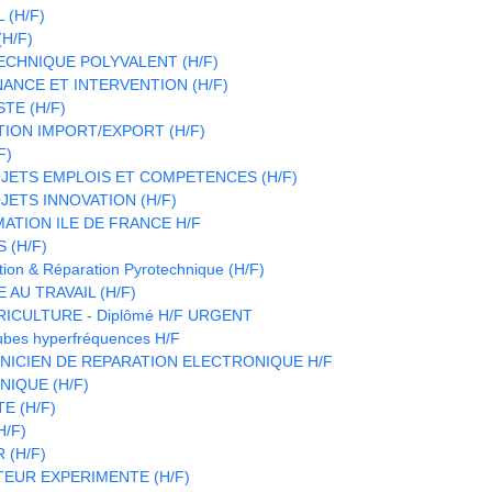
 (H/F)
H/F)
CHNIQUE POLYVALENT (H/F)
ANCE ET INTERVENTION (H/F)
TE (H/F)
TION IMPORT/EXPORT (H/F)
F)
JETS EMPLOIS ET COMPETENCES (H/F)
ETS INNOVATION (H/F)
ATION ILE DE FRANCE H/F
 (H/F)
ion & Réparation Pyrotechnique (H/F)
 AU TRAVAIL (H/F)
RICULTURE - Diplômé H/F URGENT
ubes hyperfréquences H/F
HNICIEN DE REPARATION ELECTRONIQUE H/F
IQUE (H/F)
E (H/F)
H/F)
(H/F)
EUR EXPERIMENTE (H/F)