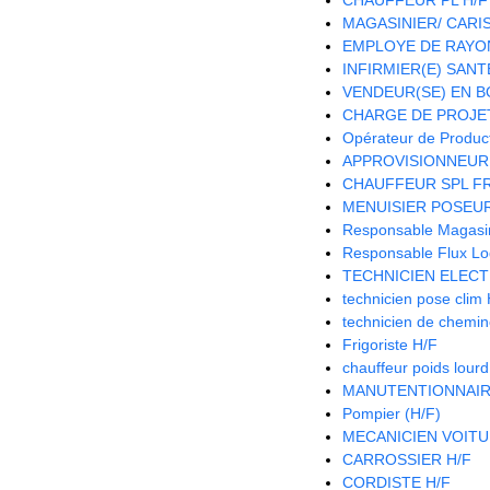
MAGASINIER/ CARIST
EMPLOYE DE RAYON
INFIRMIER(E) SANTE
VENDEUR(SE) EN B
CHARGE DE PROJET
Opérateur de Product
APPROVISIONNEUR 
CHAUFFEUR SPL FR
MENUISIER POSEUR
Responsable Magasin 
Responsable Flux Log
TECHNICIEN ELECT
technicien pose clim
technicien de chemi
Frigoriste H/F
chauffeur poids lour
MANUTENTIONNAIR
Pompier (H/F)
MECANICIEN VOITU
CARROSSIER H/F
CORDISTE H/F