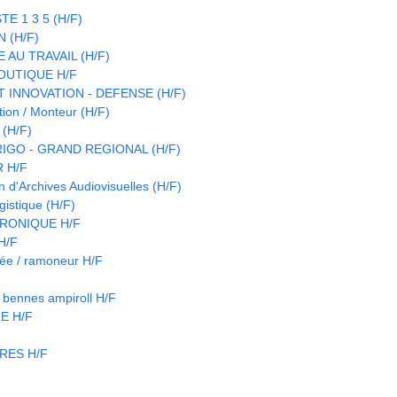
E 1 3 5 (H/F)
 (H/F)
 AU TRAVAIL (H/F)
OUTIQUE H/F
 INNOVATION - DEFENSE (H/F)
ion / Monteur (H/F)
(H/F)
IGO - GRAND REGIONAL (H/F)
 H/F
d'Archives Audiovisuelles (H/F)
istique (H/F)
RONIQUE H/F
 H/F
née / ramoneur H/F
d bennes ampiroll H/F
E H/F
RES H/F