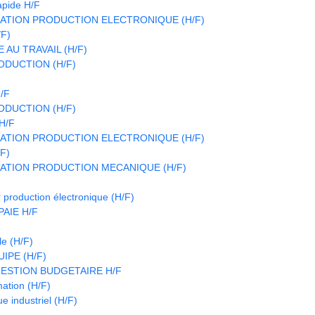
apide H/F
ATION PRODUCTION ELECTRONIQUE (H/F)
/F)
 AU TRAVAIL (H/F)
DUCTION (H/F)
/F
DUCTION (H/F)
H/F
ATION PRODUCTION ELECTRONIQUE (H/F)
/F)
ATION PRODUCTION MECANIQUE (H/F)
 production électronique (H/F)
AIE H/F
le (H/F)
IPE (H/F)
ESTION BUDGETAIRE H/F
ation (H/F)
e industriel (H/F)