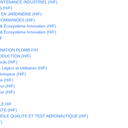
INTENANCE INDUSTRIEL (H/F)
 (H/F)
EN JARDINERIE (H/F)
COMMANDES (H/F)
 & Écosystème Innovation (H/F)
 & Écosystème Innovation (H/F)
/F
NATION PLOMB F/H
DUCTION (H/F)
urds (H/F)
Légers et Utilitaires (H/F)
 Grimpeur (H/F)
é (H/F)
eur (H/F)
eur (H/F)
E H/F
TE (H/F)
OLE QUALITE ET TEST AERONAUTIQUE (H/F)
F)