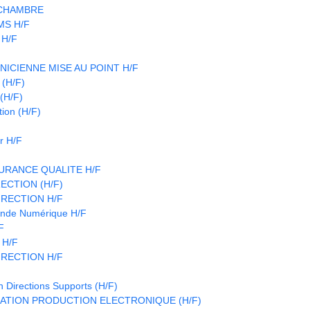
 CHAMBRE
CMS H/F
 H/F
NICIENNE MISE AU POINT H/F
(H/F)
(H/F)
ion (H/F)
r H/F
URANCE QUALITE H/F
ECTION (H/F)
IRECTION H/F
nde Numérique H/F
F
 H/F
IRECTION H/F
n Directions Supports (H/F)
ATION PRODUCTION ELECTRONIQUE (H/F)