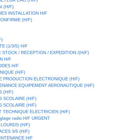
 (H/F)
S INSTALLATION H/F
ONFIRME (H/F)
F)
 (1/3/5) H/F
STOCK / RECEPTION / EXPEDITION /(H/F)
N H/F
ODES H/F
IQUE (H/F)
E PRODUCTION ELECTRONIQUE (H/F)
ENANCE EQUIPEMENT AERONAUTIQUE (H/F)
 (H/F)
 SCOLAIRE (H/F)
 SCOLAIRE (H/F)
T TECHNIQUE ELECTRICIEN (H/F)
réglage radio H/F URGENT
 LOURDS (H/F)
CES 3/5 (H/F)
INTENANCE H/F