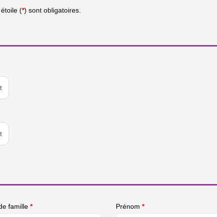
toile (
*
) sont obligatoires.
t
t
e famille
*
Prénom
*