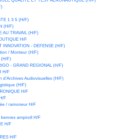
F)
E 1 3 5 (H/F)
 (H/F)
 AU TRAVAIL (H/F)
OUTIQUE H/F
 INNOVATION - DEFENSE (H/F)
ion / Monteur (H/F)
(H/F)
IGO - GRAND REGIONAL (H/F)
 H/F
d'Archives Audiovisuelles (H/F)
istique (H/F)
RONIQUE H/F
 H/F
née / ramoneur H/F
d bennes ampiroll H/F
E H/F
RES H/F