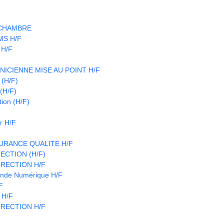
 CHAMBRE
CMS H/F
 H/F
NICIENNE MISE AU POINT H/F
(H/F)
(H/F)
ion (H/F)
r H/F
URANCE QUALITE H/F
ECTION (H/F)
IRECTION H/F
nde Numérique H/F
F
 H/F
IRECTION H/F