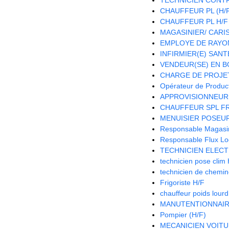
CHAUFFEUR PL (H/
CHAUFFEUR PL H/F
MAGASINIER/ CARIST
EMPLOYE DE RAYON
INFIRMIER(E) SANTE
VENDEUR(SE) EN B
CHARGE DE PROJET
Opérateur de Product
APPROVISIONNEUR 
CHAUFFEUR SPL FR
MENUISIER POSEUR
Responsable Magasin 
Responsable Flux Log
TECHNICIEN ELECT
technicien pose clim
technicien de chemi
Frigoriste H/F
chauffeur poids lour
MANUTENTIONNAIR
Pompier (H/F)
MECANICIEN VOITU