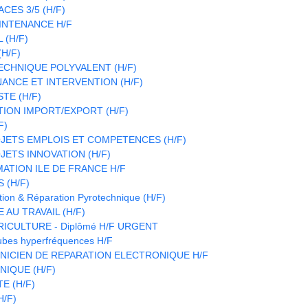
CES 3/5 (H/F)
INTENANCE H/F
 (H/F)
H/F)
CHNIQUE POLYVALENT (H/F)
ANCE ET INTERVENTION (H/F)
TE (H/F)
TION IMPORT/EXPORT (H/F)
F)
JETS EMPLOIS ET COMPETENCES (H/F)
ETS INNOVATION (H/F)
ATION ILE DE FRANCE H/F
 (H/F)
ion & Réparation Pyrotechnique (H/F)
 AU TRAVAIL (H/F)
RICULTURE - Diplômé H/F URGENT
ubes hyperfréquences H/F
HNICIEN DE REPARATION ELECTRONIQUE H/F
IQUE (H/F)
E (H/F)
H/F)