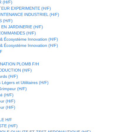
(H/F)
EUR EXPERIMENTE (H/F)
INTENANCE INDUSTRIEL (H/F)
 (H/F)
EN JARDINERIE (H/F)
COMMANDES (H/F)
 & Écosystème Innovation (H/F)
 & Écosystème Innovation (H/F)
/F
NATION PLOMB F/H
DUCTION (H/F)
urds (H/F)
Légers et Utilitaires (H/F)
 Grimpeur (H/F)
é (H/F)
eur (H/F)
eur (H/F)
E H/F
TE (H/F)
OLE QUALITE ET TEST AERONAUTIQUE (H/F)