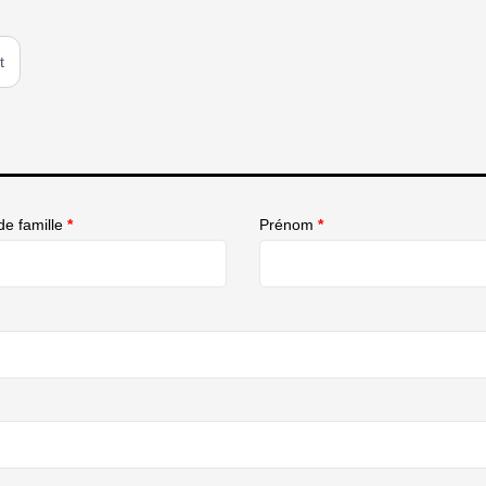
t
e famille
*
Prénom
*