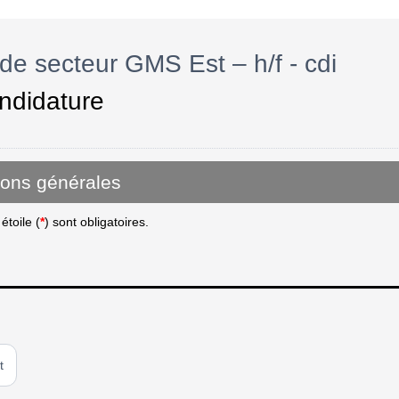
e secteur GMS Est – h/f - cdi
ndidature
ions générales
toile (
*
) sont obligatoires.
t