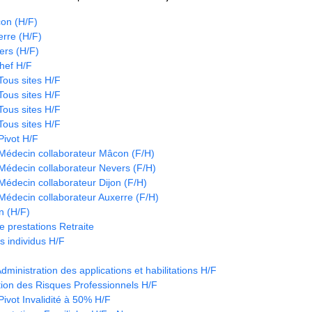
on (H/F)
rre (H/F)
ers (H/F)
hef H/F
Tous sites H/F
Tous sites H/F
Tous sites H/F
Tous sites H/F
Pivot H/F
 Médecin collaborateur Mâcon (F/H)
 Médecin collaborateur Nevers (F/H)
Médecin collaborateur Dijon (F/H)
 Médecin collaborateur Auxerre (F/H)
n (H/F)
 prestations Retraite
 individus H/F
Administration des applications et habilitations H/F
tion des Risques Professionnels H/F
Pivot Invalidité à 50% H/F