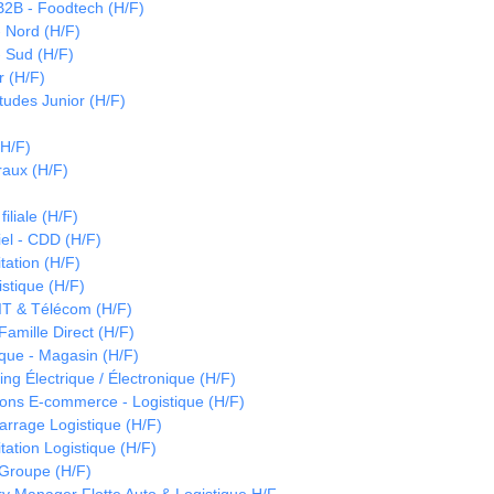
B2B - Foodtech (H/F)
- Nord (H/F)
- Sud (H/F)
 (H/F)
tudes Junior (H/F)
(H/F)
raux (H/F)
)
iliale (H/F)
iel - CDD (H/F)
tation (H/F)
istique (H/F)
IT & Télécom (H/F)
amille Direct (H/F)
ique - Magasin (H/F)
ng Électrique / Électronique (H/F)
ons E-commerce - Logistique (H/F)
arrage Logistique (H/F)
tation Logistique (H/F)
Groupe (H/F)