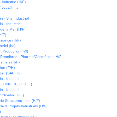
 Industrie (H/F)
 Jobaffinity
 - Site Industriel
n - Industrie
de la Mer (H/F)
H/F)
ernance (H/F)
triel (h/f)
t Production (h/f)
 Premières - Pharma/Cosmétique H/F
striels (H/F)
ion (F/H)
tier (SAP) H/F
n - Industrie
 INDIRECT (H/F)
n - Industrie
ordinator (H/F)
e Structures - feu (H/F)
e & Projets Industriels (H/F)
)