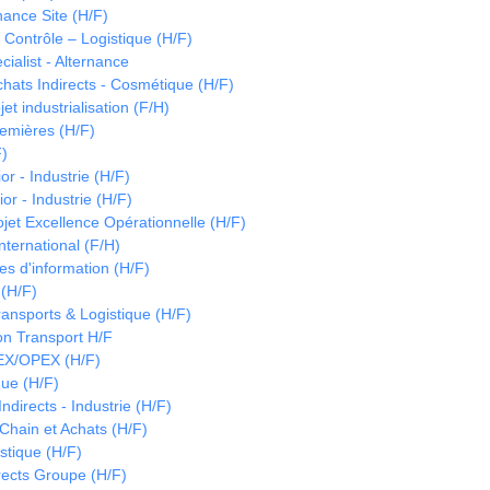
ance Site (H/F)
Contrôle – Logistique (H/F)
cialist - Alternance
ats Indirects - Cosmétique (H/F)
et industrialisation (F/H)
emières (H/F)
F)
or - Industrie (H/F)
or - Industrie (H/F)
jet Excellence Opérationnelle (H/F)
ternational (F/H)
es d'information (H/F)
 (H/F)
nsports & Logistique (H/F)
ion Transport H/F
EX/OPEX (H/F)
ue (H/F)
directs - Industrie (H/F)
hain et Achats (H/F)
istique (H/F)
irects Groupe (H/F)