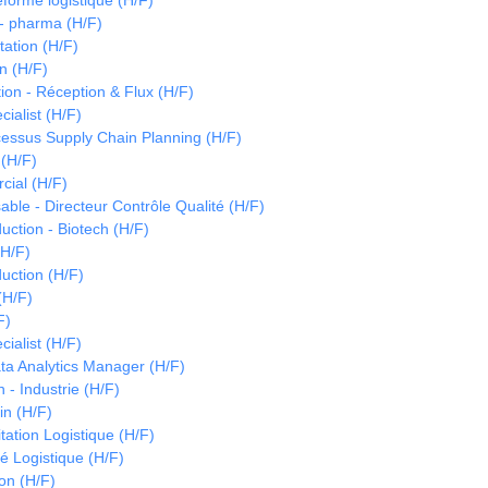
forme logistique (H/F)
- pharma (H/F)
tation (H/F)
n (H/F)
on - Réception & Flux (H/F)
cialist (H/F)
essus Supply Chain Planning (H/F)
 (H/F)
ial (H/F)
le - Directeur Contrôle Qualité (H/F)
ction - Biotech (H/F)
H/F)
uction (H/F)
(H/F)
F)
cialist (H/F)
ta Analytics Manager (H/F)
 - Industrie (H/F)
in (H/F)
tation Logistique (H/F)
é Logistique (H/F)
on (H/F)