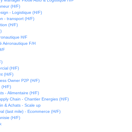
y Manager Flotte Auto & Logistique H/F
nneur (H/F)
sign - Logistique (H/F)
on - transport (H/F)
tion (H/F)
)
ronautique H/F
é Aéronautique F/H
H/F
F)
cial (H/F)
t (H/F)
cess Owner P2P (H/F)
 (H/F)
s - Alimentaire (H/F)
upply Chain - Chantier Energies (H/F)
in & Achats - Scale up
val (last mile) - Ecommerce (H/F)
unisie (H/F)
k