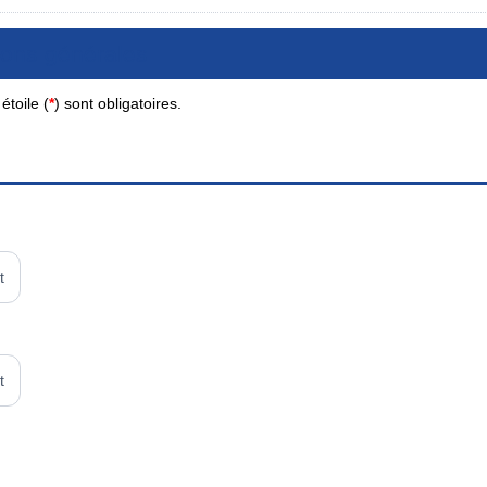
ions générales
toile (
*
) sont obligatoires.
t
t