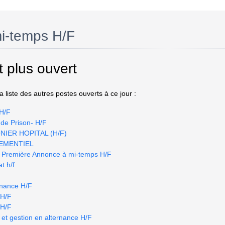
mi-temps H/F
t plus ouvert
 liste des autres postes ouverts à ce jour :
 H/F
de Prison- H/F
IER HOPITAL (H/F)
EMENTIEL
 Première Annonce à mi-temps H/F
t h/f
ernance H/F
 H/F
 H/F
et gestion en alternance H/F