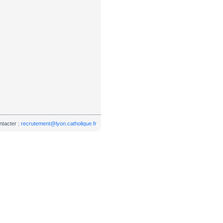
ntacter :
recrutement@lyon.catholique.fr