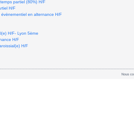
temps partiel (80%) H/F
rtiel H/F
et évènementiel en alternance H/F
al(e) H/F- Lyon 5ème
ernance H/F
aroissial(e) H/F
Nous co