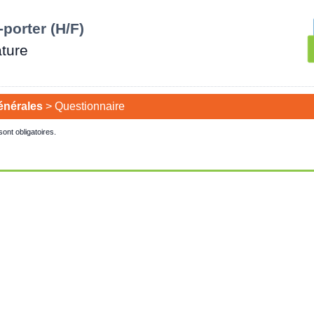
porter (H/F)
ture
énérales
>
Questionnaire
 sont obligatoires.