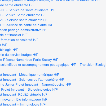
de santé étudiante H/F
 - Service de santé étudiante H/F
- Service Santé étudiante H/F
- Service santé étudiante H/F
 -Service de santé étudiante H/F
ation pédago-administrative H/F
le et financier H/F
 formation et scolarité H/F
s H/F
biologie H/F
able du service budget H/F
 le Réseau Numérique Paris-Saclay H/F
scientifique et accompagnement pédagogique H/F – Transition Ecologi
jet Innovant - Mécanique numérique H/F
jet Innovant - Sciences de l'atmosphère H/F
che Junior Projet Innovant – Nanomédecine H/F
 Projet Innovant – Biotechnologies H/F
t Innovant- Réalité virtuelle H/F
 Innovant – Bio-informatique H/F
jet Innovant – Immunologie H/F