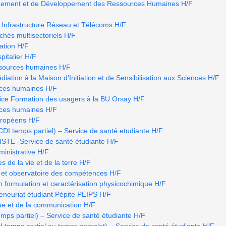
ement et de Développement des Ressources Humaines H/F
 Infrastructure Réseau et Télécoms H/F
hés multisectoriels H/F
ation H/F
pitalier H/F
ssources humaines H/F
iation à la Maison d’Initiation et de Sensibilisation aux Sciences H/F
rces humaines H/F
ice Formation des usagers à la BU Orsay H/F
rces humaines H/F
uropéens H/F
temps partiel) – Service de santé etudiante H/F
E -Service de santé étudiante H/F
ministrative H/F
s de la vie et de la terre H/F
 et observatoire des compétences H/F
n formulation et caractérisation physicochimique H/F
eneuriat étudiant Pépite PEIPS H/F
ue et de la communication H/F
ps partiel) – Service de santé étudiante H/F
mps partiel ou temps complet) – Service de santé étudiante H/F