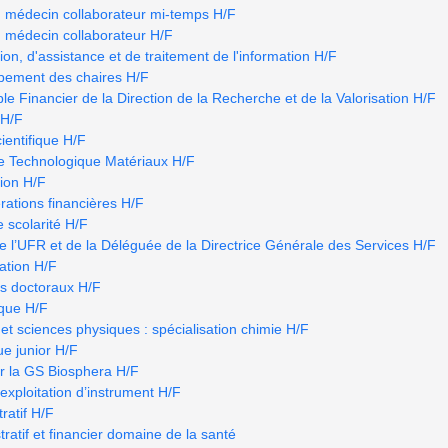
u médecin collaborateur mi-temps H/F
u médecin collaborateur H/F
ion, d'assistance et de traitement de l'information H/F
ppement des chaires H/F
e Financier de la Direction de la Recherche et de la Valorisation H/F
 H/F
ientifique H/F
e Technologique Matériaux H/F
tion H/F
rations financières H/F
e scolarité H/F
e l’UFR et de la Déléguée de la Directrice Générale des Services H/F
ation H/F
s doctoraux H/F
ique H/F
et sciences physiques : spécialisation chimie H/F
e junior H/F
r la GS Biosphera H/F
’exploitation d’instrument H/F
ratif H/F
atif et financier domaine de la santé