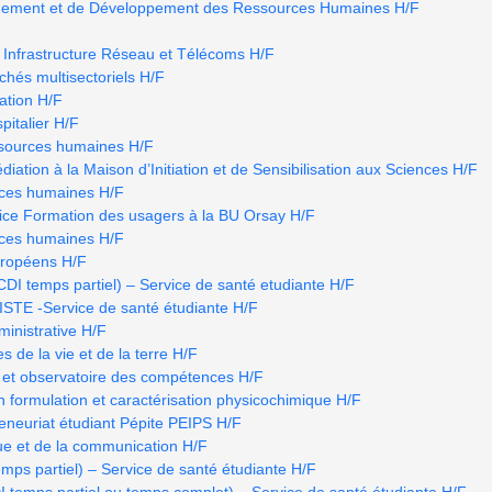
ement et de Développement des Ressources Humaines H/F
 Infrastructure Réseau et Télécoms H/F
hés multisectoriels H/F
ation H/F
pitalier H/F
ssources humaines H/F
iation à la Maison d’Initiation et de Sensibilisation aux Sciences H/F
rces humaines H/F
ice Formation des usagers à la BU Orsay H/F
rces humaines H/F
uropéens H/F
temps partiel) – Service de santé etudiante H/F
E -Service de santé étudiante H/F
ministrative H/F
s de la vie et de la terre H/F
 et observatoire des compétences H/F
n formulation et caractérisation physicochimique H/F
eneuriat étudiant Pépite PEIPS H/F
ue et de la communication H/F
ps partiel) – Service de santé étudiante H/F
mps partiel ou temps complet) – Service de santé étudiante H/F