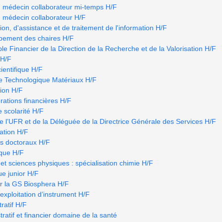
u médecin collaborateur mi-temps H/F
u médecin collaborateur H/F
ion, d'assistance et de traitement de l'information H/F
ppement des chaires H/F
e Financier de la Direction de la Recherche et de la Valorisation H/F
 H/F
ientifique H/F
e Technologique Matériaux H/F
tion H/F
rations financières H/F
e scolarité H/F
e l’UFR et de la Déléguée de la Directrice Générale des Services H/F
ation H/F
s doctoraux H/F
ique H/F
et sciences physiques : spécialisation chimie H/F
e junior H/F
r la GS Biosphera H/F
’exploitation d’instrument H/F
ratif H/F
atif et financier domaine de la santé