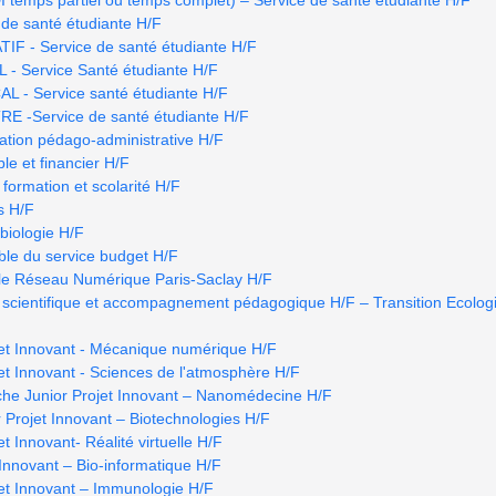
de santé étudiante H/F
 - Service de santé étudiante H/F
- Service Santé étudiante H/F
- Service santé étudiante H/F
 -Service de santé étudiante H/F
ation pédago-administrative H/F
le et financier H/F
 formation et scolarité H/F
s H/F
biologie H/F
able du service budget H/F
 le Réseau Numérique Paris-Saclay H/F
scientifique et accompagnement pédagogique H/F – Transition Ecologi
jet Innovant - Mécanique numérique H/F
jet Innovant - Sciences de l'atmosphère H/F
che Junior Projet Innovant – Nanomédecine H/F
 Projet Innovant – Biotechnologies H/F
t Innovant- Réalité virtuelle H/F
 Innovant – Bio-informatique H/F
jet Innovant – Immunologie H/F