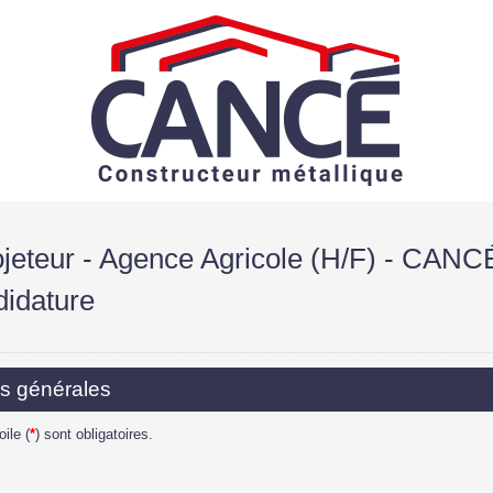
ojeteur - Agence Agricole (H/F) - CANC
didature
ns générales
ile (
*
) sont obligatoires.