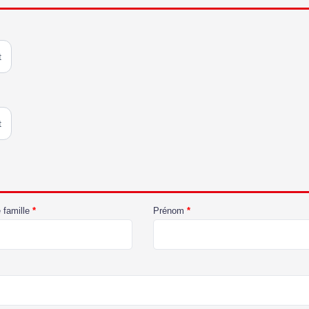
t
t
 famille
*
Prénom
*