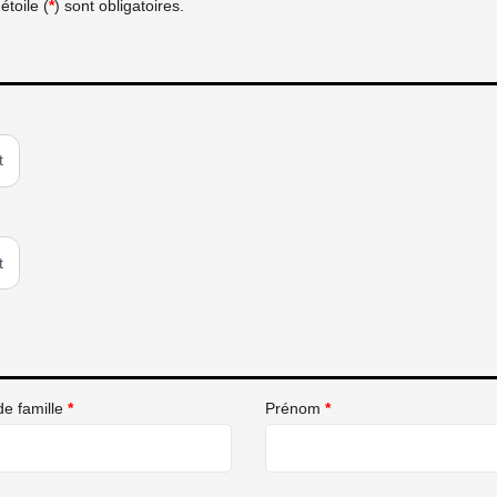
toile (
*
) sont obligatoires.
t
t
e famille
*
Prénom
*