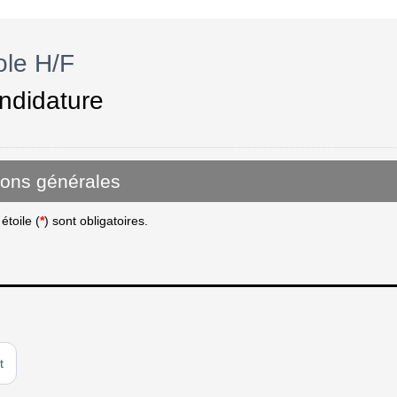
le H/F
ndidature
ions générales
toile (
*
) sont obligatoires.
t