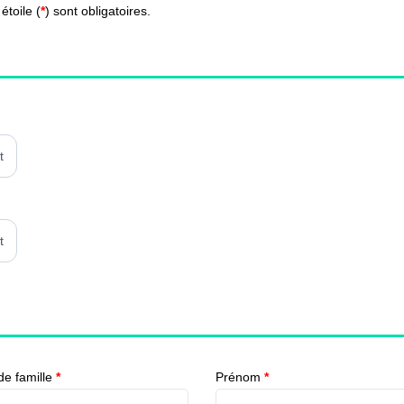
toile (
*
) sont obligatoires.
t
t
e famille
*
Prénom
*