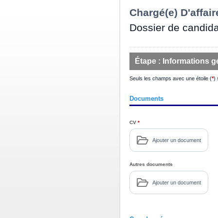
Chargé(e) D'affair
Dossier de candida
Étape :
Informations g
Seuls les champs avec une étoile (
*
)
Documents
CV
*
Ajouter un document
Autres documents
Ajouter un document