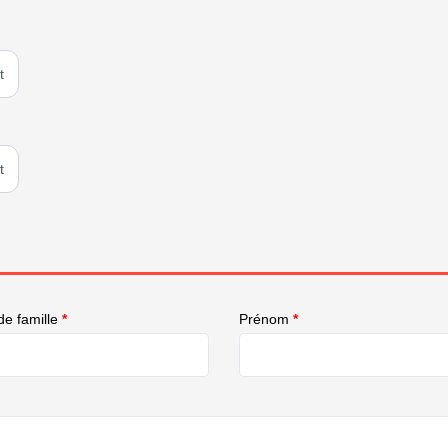
t
t
e famille
*
Prénom
*